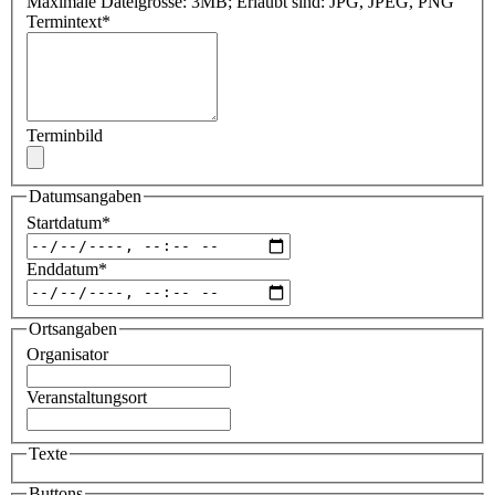
Maximale Dateigrösse: 3MB; Erlaubt sind: JPG, JPEG, PNG
Termintext
*
Terminbild
Datumsangaben
Startdatum
*
Enddatum
*
Ortsangaben
Organisator
Veranstaltungsort
Texte
Buttons