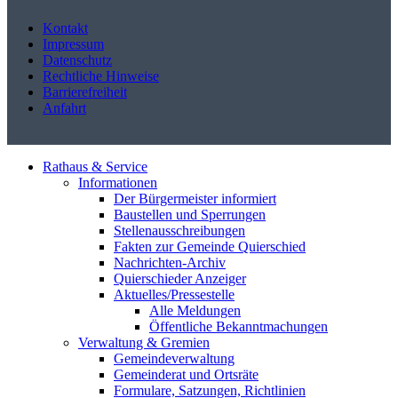
Kontakt
Impressum
Datenschutz
Rechtliche Hinweise
Barrierefreiheit
Anfahrt
Rathaus & Service
Informationen
Der Bürgermeister informiert
Baustellen und Sperrungen
Stellenausschreibungen
Fakten zur Gemeinde Quierschied
Nachrichten-Archiv
Quierschieder Anzeiger
Aktuelles/Pressestelle
Alle Meldungen
Öffentliche Bekanntmachungen
Verwaltung & Gremien
Gemeindeverwaltung
Gemeinderat und Ortsräte
Formulare, Satzungen, Richtlinien