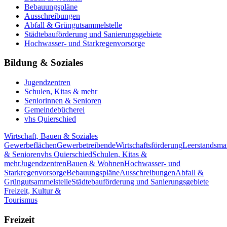
Bebauungspläne
Ausschreibungen
Abfall & Grüngutsammelstelle
Städtebauförderung und Sanierungsgebiete
Hochwasser- und Starkregenvorsorge
Bildung & Soziales
Jugendzentren
Schulen, Kitas & mehr
Seniorinnen & Senioren
Gemeindebücherei
vhs Quierschied
Wirtschaft, Bauen & Soziales
Gewerbeflächen
Gewerbetreibende
Wirtschaftsförderung
Leerstandsm
& Senioren
vhs Quierschied
Schulen, Kitas &
mehr
Jugendzentren
Bauen & Wohnen
Hochwasser- und
Starkregenvorsorge
Bebauungspläne
Ausschreibungen
Abfall &
Grüngutsammelstelle
Städtebauförderung und Sanierungsgebiete
Freizeit, Kultur &
Tourismus
Freizeit