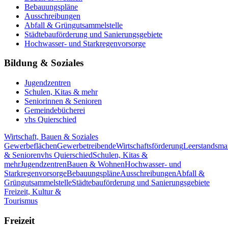
Bebauungspläne
Ausschreibungen
Abfall & Grüngutsammelstelle
Städtebauförderung und Sanierungsgebiete
Hochwasser- und Starkregenvorsorge
Bildung & Soziales
Jugendzentren
Schulen, Kitas & mehr
Seniorinnen & Senioren
Gemeindebücherei
vhs Quierschied
Wirtschaft, Bauen & Soziales
Gewerbeflächen
Gewerbetreibende
Wirtschaftsförderung
Leerstandsm
& Senioren
vhs Quierschied
Schulen, Kitas &
mehr
Jugendzentren
Bauen & Wohnen
Hochwasser- und
Starkregenvorsorge
Bebauungspläne
Ausschreibungen
Abfall &
Grüngutsammelstelle
Städtebauförderung und Sanierungsgebiete
Freizeit, Kultur &
Tourismus
Freizeit