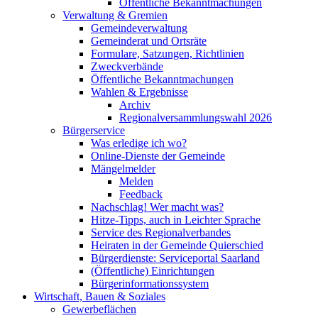
Öffentliche Bekanntmachungen
Verwaltung & Gremien
Gemeindeverwaltung
Gemeinderat und Ortsräte
Formulare, Satzungen, Richtlinien
Zweckverbände
Öffentliche Bekanntmachungen
Wahlen & Ergebnisse
Archiv
Regionalversammlungswahl 2026
Bürgerservice
Was erledige ich wo?
Online-Dienste der Gemeinde
Mängelmelder
Melden
Feedback
Nachschlag! Wer macht was?
Hitze-Tipps, auch in Leichter Sprache
Service des Regionalverbandes
Heiraten in der Gemeinde Quierschied
Bürgerdienste: Serviceportal Saarland
(Öffentliche) Einrichtungen
Bürgerinformationssystem
Wirtschaft, Bauen & Soziales
Gewerbeflächen