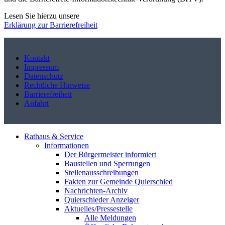
Lesen Sie hierzu unsere
Erklärung zur Barrierefreiheit
Kontakt
Impressum
Datenschutz
Rechtliche Hinweise
Barrierefreiheit
Anfahrt
Rathaus & Service
Informationen
Der Bürgermeister informiert
Baustellen und Sperrungen
Stellenausschreibungen
Fakten zur Gemeinde Quierschied
Nachrichten-Archiv
Quierschieder Anzeiger
Aktuelles/Pressestelle
Alle Meldungen