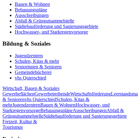
Bauen & Wohnen
Bebauungspläne
Ausschreibungen
Abfall & Grüngutsammelstelle
Städtebauförderung und Sanierungsgebiete
Hochwasser- und Starkregenvorsorge
Bildung & Soziales
Jugendzentren
Schulen, Kitas & mehr
Seniorinnen & Senioren
Gemeindebücherei
vhs Quierschied
Wirtschaft, Bauen & Soziales
Gewerbeflächen
Gewerbetreibende
Wirtschaftsförderung
Leerstandsm
& Senioren
vhs Quierschied
Schulen, Kitas &
mehr
Jugendzentren
Bauen & Wohnen
Hochwasser- und
Starkregenvorsorge
Bebauungspläne
Ausschreibungen
Abfall &
Grüngutsammelstelle
Städtebauförderung und Sanierungsgebiete
Freizeit, Kultur &
Tourismus