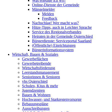
Was erledige ich wo?
Online-Dienste der Gemeinde
Mängelmelder
Melden
Feedback
Nachschlag! Wer macht was?
Hitze-Tipps, auch in Leichter Sprache
Service des Regionalverbandes
Heiraten in der Gemeinde Quierschied
Bürgerdienste: Serviceportal Saarland
(Öffentliche) Einrichtungen
Bürgerinformationssystem
Wirtschaft, Bauen & Soziales
Gewerbeflächen
Gewerbetreibende
Wirtschaftsförderung
Leerstandsmanagement
Seniorinnen & Senioren
vhs Quierschied
Schulen, Kitas & mehr
Jugendzentren
Bauen & Wohnen
Hochwasser- und Starkregenvorsorge
Bebauungspläne
Ausschreibungen