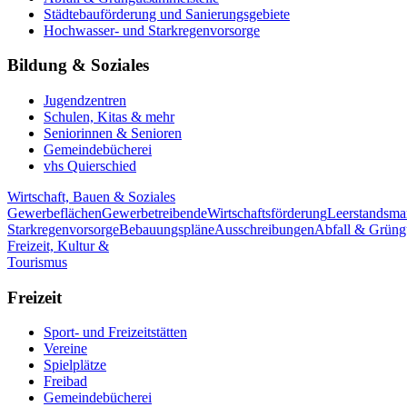
Städtebauförderung und Sanierungsgebiete
Hochwasser- und Starkregenvorsorge
Bildung & Soziales
Jugendzentren
Schulen, Kitas & mehr
Seniorinnen & Senioren
Gemeindebücherei
vhs Quierschied
Wirtschaft, Bauen & Soziales
Gewerbeflächen
Gewerbetreibende
Wirtschaftsförderung
Leerstandsm
Starkregenvorsorge
Bebauungspläne
Ausschreibungen
Abfall & Grüng
Freizeit, Kultur &
Tourismus
Freizeit
Sport- und Freizeitstätten
Vereine
Spielplätze
Freibad
Gemeindebücherei