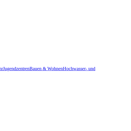
hr
Jugendzentren
Bauen & Wohnen
Hochwasser- und