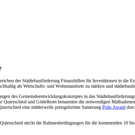
e
eichen der Städtebauförderung Finanzhilfen für Investitionen in die 
chhaltig als Wirtschafts- und Wohnstandorte zu stärken und städtebaul
ungen des Gemeindeentwicklungskonzeptes in das Städtebauförderun
teile Quierschied und Göttelborn benannten die notwendigen Maßnahmen
uierschied eine mittlerweile preisgekrönte Sanierung
Polis Award
durc
uierschied steckt die Rahmenbedingungen für die kommenden 10 bis 15