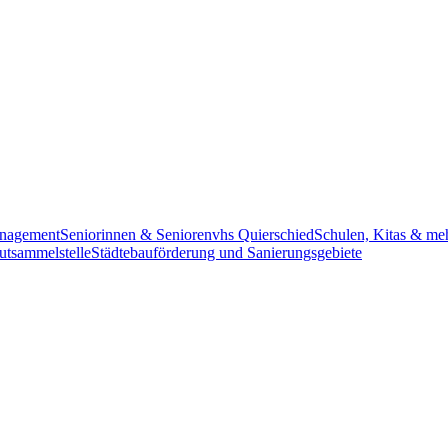
anagement
Seniorinnen & Senioren
vhs Quierschied
Schulen, Kitas & me
utsammelstelle
Städtebauförderung und Sanierungsgebiete