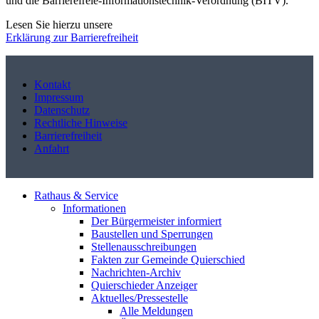
und die Barrierefreie-Informationstechnik-Verordnung (BITV).
Lesen Sie hierzu unsere
Erklärung zur Barrierefreiheit
Kontakt
Impressum
Datenschutz
Rechtliche Hinweise
Barrierefreiheit
Anfahrt
Rathaus & Service
Informationen
Der Bürgermeister informiert
Baustellen und Sperrungen
Stellenausschreibungen
Fakten zur Gemeinde Quierschied
Nachrichten-Archiv
Quierschieder Anzeiger
Aktuelles/Pressestelle
Alle Meldungen