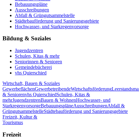
Bebauungspläne
Ausschreibungen
Abfall & Grüngutsammelstelle
Städtebauförderung und Sanierungsgebiete
Hochwasser- und Starkregenvorsorge
Bildung & Soziales
Jugendzentren
Schulen, Kitas & mehr
Seniorinnen & Senioren
Gemeindebücherei
vhs Quierschied
Wirtschaft, Bauen & Soziales
Gewerbeflächen
Gewerbetreibende
Wirtschaftsförderung
Leerstandsm
& Senioren
vhs Quierschied
Schulen, Kitas &
mehr
Jugendzentren
Bauen & Wohnen
Hochwasser- und
Starkregenvorsorge
Bebauungspläne
Ausschreibungen
Abfall &
Grüngutsammelstelle
Städtebauförderung und Sanierungsgebiete
Freizeit, Kultur &
Tourismus
Freizeit