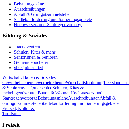
Bebauungspläne
Ausschreibungen
Abfall & Grüngutsammelstelle
Städtebauförderung und Sanierungsgebiete
Hochwasser- und Starkregenvorsorge
Bildung & Soziales
Jugendzentren
Schulen, Kitas & mehr
Seniorinnen & Senioren
Gemeindebücherei
vhs Quierschied
Wirtschaft, Bauen & Soziales
Gewerbeflächen
Gewerbetreibende
Wirtschaftsförderung
Leerstandsm
& Senioren
vhs Quierschied
Schulen, Kitas &
mehr
Jugendzentren
Bauen & Wohnen
Hochwasser- und
Starkregenvorsorge
Bebauungspläne
Ausschreibungen
Abfall &
Grüngutsammelstelle
Städtebauförderung und Sanierungsgebiete
Freizeit, Kultur &
Tourismus
Freizeit