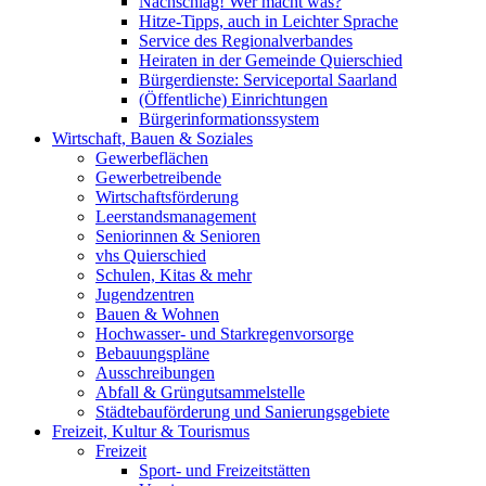
Nachschlag! Wer macht was?
Hitze-Tipps, auch in Leichter Sprache
Service des Regionalverbandes
Heiraten in der Gemeinde Quierschied
Bürgerdienste: Serviceportal Saarland
(Öffentliche) Einrichtungen
Bürgerinformationssystem
Wirtschaft, Bauen & Soziales
Gewerbeflächen
Gewerbetreibende
Wirtschaftsförderung
Leerstandsmanagement
Seniorinnen & Senioren
vhs Quierschied
Schulen, Kitas & mehr
Jugendzentren
Bauen & Wohnen
Hochwasser- und Starkregenvorsorge
Bebauungspläne
Ausschreibungen
Abfall & Grüngutsammelstelle
Städtebauförderung und Sanierungsgebiete
Freizeit, Kultur & Tourismus
Freizeit
Sport- und Freizeitstätten