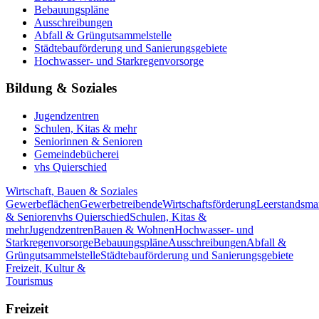
Bebauungspläne
Ausschreibungen
Abfall & Grüngutsammelstelle
Städtebauförderung und Sanierungsgebiete
Hochwasser- und Starkregenvorsorge
Bildung & Soziales
Jugendzentren
Schulen, Kitas & mehr
Seniorinnen & Senioren
Gemeindebücherei
vhs Quierschied
Wirtschaft, Bauen & Soziales
Gewerbeflächen
Gewerbetreibende
Wirtschaftsförderung
Leerstandsm
& Senioren
vhs Quierschied
Schulen, Kitas &
mehr
Jugendzentren
Bauen & Wohnen
Hochwasser- und
Starkregenvorsorge
Bebauungspläne
Ausschreibungen
Abfall &
Grüngutsammelstelle
Städtebauförderung und Sanierungsgebiete
Freizeit, Kultur &
Tourismus
Freizeit