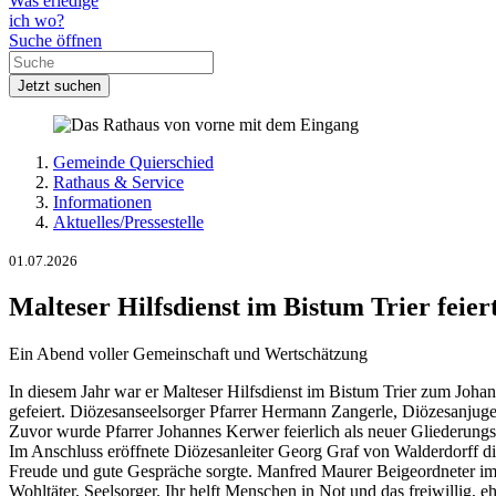
Was erledige
ich wo?
Suche öffnen
Jetzt suchen
Gemeinde Quierschied
Rathaus & Service
Informationen
Aktuelles/Pressestelle
01.07.2026
Malteser Hilfsdienst im Bistum Trier feier
Ein Abend voller Gemeinschaft und Wertschätzung
In diesem Jahr war er Malteser Hilfsdienst im Bistum Trier zum Joha
gefeiert. Diözesanseelsorger Pfarrer Hermann Zangerle, Diözesanjug
Zuvor wurde Pfarrer Johannes Kerwer feierlich als neuer Gliederung
Im Anschluss eröffnete Diözesanleiter Georg Graf von Walderdorff d
Freude und gute Gespräche sorgte. Manfred Maurer Beigeordneter im Re
Wohltäter, Seelsorger. Ihr helft Menschen in Not und das freiwillig,