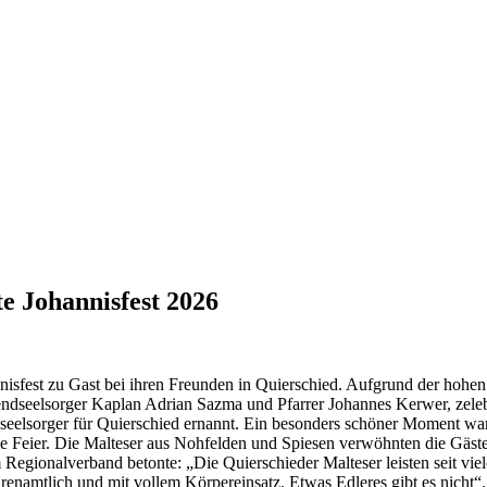
te Johannisfest 2026
nnisfest zu Gast bei ihren Freunden in Quierschied. Aufgrund der hohen
endseelsorger Kaplan Adrian Sazma und Pfarrer Johannes Kerwer, zeleb
sseelsorger für Quierschied ernannt. Ein besonders schöner Moment wa
ie Feier. Die Malteser aus Nohfelden und Spiesen verwöhnten die Gäst
gionalverband betonte: „Die Quierschieder Malteser leisten seit viele
 ehrenamtlich und mit vollem Körpereinsatz. Etwas Edleres gibt es nich