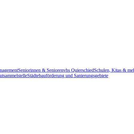
anagement
Seniorinnen & Senioren
vhs Quierschied
Schulen, Kitas & me
utsammelstelle
Städtebauförderung und Sanierungsgebiete