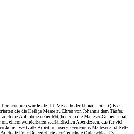
 Temperaturen wurde die Hl. Messe in der klimatisierten Qlisse
rierten die die Heilige Messe zu Ehren von Johannis dem Täufer.
r auch die Aufnahme neuer Mitglieder in die Malteser‑Gemeinschaft.
e mit einem wunderbaren saarländischen Abendessen, das für viel
n Jahren wertvolle Arbeit in unserer Gemeinde. Malteser sind Retter,
t“. Auch die Erste Beigeordnete der Gemeinde Quierschied, Eva