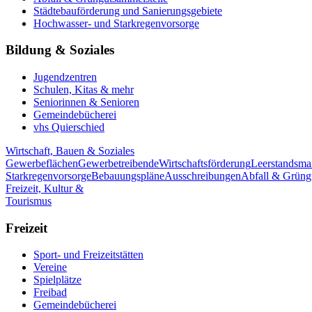
Städtebauförderung und Sanierungsgebiete
Hochwasser- und Starkregenvorsorge
Bildung & Soziales
Jugendzentren
Schulen, Kitas & mehr
Seniorinnen & Senioren
Gemeindebücherei
vhs Quierschied
Wirtschaft, Bauen & Soziales
Gewerbeflächen
Gewerbetreibende
Wirtschaftsförderung
Leerstandsm
Starkregenvorsorge
Bebauungspläne
Ausschreibungen
Abfall & Grüng
Freizeit, Kultur &
Tourismus
Freizeit
Sport- und Freizeitstätten
Vereine
Spielplätze
Freibad
Gemeindebücherei