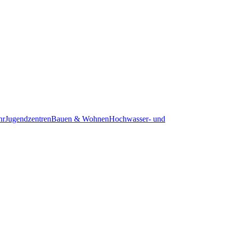
hr
Jugendzentren
Bauen & Wohnen
Hochwasser- und