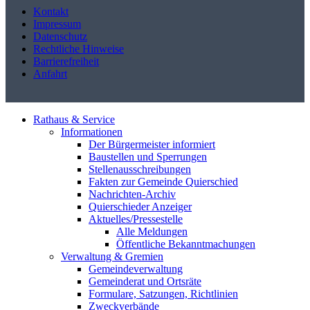
Kontakt
Impressum
Datenschutz
Rechtliche Hinweise
Barrierefreiheit
Anfahrt
Rathaus & Service
Informationen
Der Bürgermeister informiert
Baustellen und Sperrungen
Stellenausschreibungen
Fakten zur Gemeinde Quierschied
Nachrichten-Archiv
Quierschieder Anzeiger
Aktuelles/Pressestelle
Alle Meldungen
Öffentliche Bekanntmachungen
Verwaltung & Gremien
Gemeindeverwaltung
Gemeinderat und Ortsräte
Formulare, Satzungen, Richtlinien
Zweckverbände