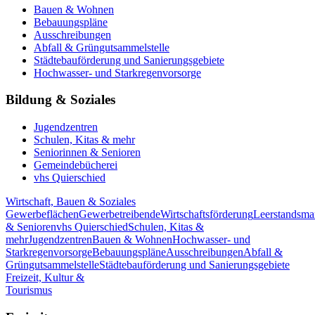
Bauen & Wohnen
Bebauungspläne
Ausschreibungen
Abfall & Grüngutsammelstelle
Städtebauförderung und Sanierungsgebiete
Hochwasser- und Starkregenvorsorge
Bildung & Soziales
Jugendzentren
Schulen, Kitas & mehr
Seniorinnen & Senioren
Gemeindebücherei
vhs Quierschied
Wirtschaft, Bauen & Soziales
Gewerbeflächen
Gewerbetreibende
Wirtschaftsförderung
Leerstandsm
& Senioren
vhs Quierschied
Schulen, Kitas &
mehr
Jugendzentren
Bauen & Wohnen
Hochwasser- und
Starkregenvorsorge
Bebauungspläne
Ausschreibungen
Abfall &
Grüngutsammelstelle
Städtebauförderung und Sanierungsgebiete
Freizeit, Kultur &
Tourismus