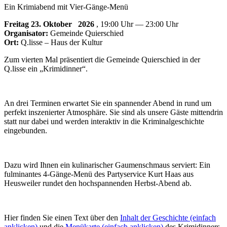
Ein Krimiabend mit Vier-Gänge-Menü
Freitag 23. Oktober
2026
, 19:00 Uhr — 23:00 Uhr
Organisator:
Gemeinde Quierschied
Ort:
Q.lisse – Haus der Kultur
Zum vierten Mal präsentiert die Gemeinde Quierschied in der
Q.lisse ein „Krimidinner“.
An drei Terminen erwartet Sie ein spannender Abend in rund um
perfekt inszenierter Atmosphäre. Sie sind als unsere Gäste mittendrin
statt nur dabei und werden interaktiv in die Kriminalgeschichte
eingebunden.
Dazu wird Ihnen ein kulinarischer Gaumenschmaus serviert: Ein
fulminantes 4-Gänge-Menü des Partyservice Kurt Haas aus
Heusweiler rundet den hochspannenden Herbst-Abend ab.
Hier finden Sie einen Text über den
Inhalt der Geschichte (einfach
anklicken)
und die
Menükarte (einfach anklicken)
des Krimidinners.