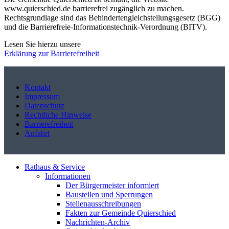
www.quierschied.de barrierefrei zugänglich zu machen.
Rechtsgrundlage sind das Behindertengleichstellungsgesetz (BGG)
und die Barrierefreie-Informationstechnik-Verordnung (BITV).
Lesen Sie hierzu unsere
Erklärung zur Barrierefreiheit
Kontakt
Impressum
Datenschutz
Rechtliche Hinweise
Barrierefreiheit
Anfahrt
Rathaus & Service
Informationen
Der Bürgermeister informiert
Baustellen und Sperrungen
Stellenausschreibungen
Fakten zur Gemeinde Quierschied
Nachrichten-Archiv