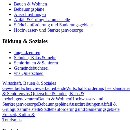
Bauen & Wohnen
Bebauungspläne
Ausschreibungen
Abfall & Grüngutsammelstelle
Städtebauförderung und Sanierungsgebiete
Hochwasser- und Starkregenvorsorge
Bildung & Soziales
Jugendzentren
Schulen, Kitas & mehr
Seniorinnen & Senioren
Gemeindebücherei
vhs Quierschied
Wirtschaft, Bauen & Soziales
Gewerbeflächen
Gewerbetreibende
Wirtschaftsförderung
Leerstandsm
& Senioren
vhs Quierschied
Schulen, Kitas &
mehr
Jugendzentren
Bauen & Wohnen
Hochwasser- und
Starkregenvorsorge
Bebauungspläne
Ausschreibungen
Abfall &
Grüngutsammelstelle
Städtebauförderung und Sanierungsgebiete
Freizeit, Kultur &
Tourismus