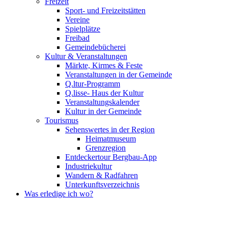
Freizeit
Sport- und Freizeitstätten
Vereine
Spielplätze
Freibad
Gemeindebücherei
Kultur & Veranstaltungen
Märkte, Kirmes & Feste
Veranstaltungen in der Gemeinde
Q.ltur-Programm
Q.lisse- Haus der Kultur
Veranstaltungskalender
Kultur in der Gemeinde
Tourismus
Sehenswertes in der Region
Heimatmuseum
Grenzregion
Entdeckertour Bergbau-App
Industriekultur
Wandern & Radfahren
Unterkunftsverzeichnis
Was erledige ich wo?