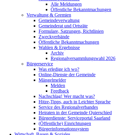
Alle Meldungen
Öffentliche Bekanntmachungen
Verwaltung & Gremien
Gemeindeverwaltung
Gemeinderat und Ortsräte
Formulare, Satzungen, Richtlinien
Zweckverbände
Öffentliche Bekanntmachungen
Wahlen & Ergebnisse
Archiv
Regionalversammlungswahl 2026
Bürgerservice
Was erledige ich wo?
Online-Dienste der Gemeinde
Mängelmelder
Melden
Feedback
Nachschlag! Wer macht was?
Hitze-Tipps, auch in Leichter Sprache
Service des Regionalverbandes
Heiraten in der Gemeinde Quierschied
Bürgerdienste: Serviceportal Saarland
(Öffentliche) Einrichtungen
Bürgerinformationssystem
Wirtschaft, Bauen & Soziales