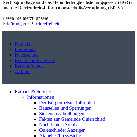
Rechtsgrundlage sind das Behindertengleichstellungsgesetz (BGG)
und die Barrierefreie-Informationstechnik-Verordnung (BITV).
Lesen Sie hierzu unsere
Erklärung zur Barrierefreiheit
Kontakt
Impressum
Datenschutz
Rechtliche Hinweise
Barrierefreiheit
Anfahrt
Rathaus & Service
Informationen
Der Bürgermeister informiert
Baustellen und Sperrungen
Stellenausschreibungen
Fakten zur Gemeinde Quierschied
Nachrichten-Archiv
Quierschieder Anzeiger
Aktuelles/Pressestelle