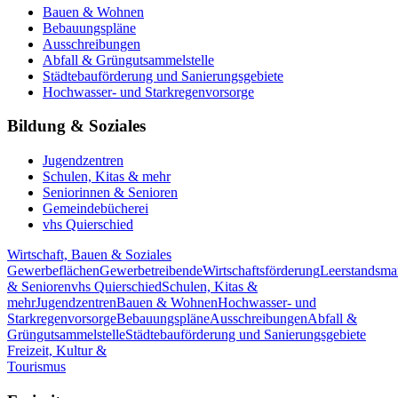
Bauen & Wohnen
Bebauungspläne
Ausschreibungen
Abfall & Grüngutsammelstelle
Städtebauförderung und Sanierungsgebiete
Hochwasser- und Starkregenvorsorge
Bildung & Soziales
Jugendzentren
Schulen, Kitas & mehr
Seniorinnen & Senioren
Gemeindebücherei
vhs Quierschied
Wirtschaft, Bauen & Soziales
Gewerbeflächen
Gewerbetreibende
Wirtschaftsförderung
Leerstandsm
& Senioren
vhs Quierschied
Schulen, Kitas &
mehr
Jugendzentren
Bauen & Wohnen
Hochwasser- und
Starkregenvorsorge
Bebauungspläne
Ausschreibungen
Abfall &
Grüngutsammelstelle
Städtebauförderung und Sanierungsgebiete
Freizeit, Kultur &
Tourismus