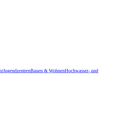
hr
Jugendzentren
Bauen & Wohnen
Hochwasser- und