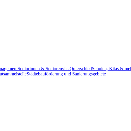
anagement
Seniorinnen & Senioren
vhs Quierschied
Schulen, Kitas & me
utsammelstelle
Städtebauförderung und Sanierungsgebiete