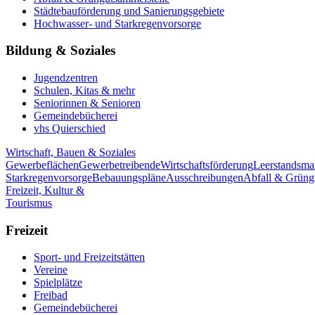
Städtebauförderung und Sanierungsgebiete
Hochwasser- und Starkregenvorsorge
Bildung & Soziales
Jugendzentren
Schulen, Kitas & mehr
Seniorinnen & Senioren
Gemeindebücherei
vhs Quierschied
Wirtschaft, Bauen & Soziales
Gewerbeflächen
Gewerbetreibende
Wirtschaftsförderung
Leerstandsm
Starkregenvorsorge
Bebauungspläne
Ausschreibungen
Abfall & Grüng
Freizeit, Kultur &
Tourismus
Freizeit
Sport- und Freizeitstätten
Vereine
Spielplätze
Freibad
Gemeindebücherei