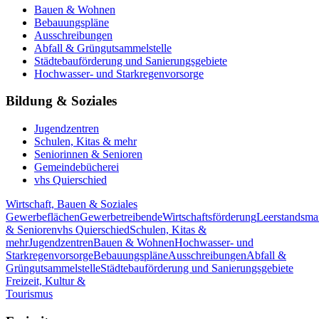
Bauen & Wohnen
Bebauungspläne
Ausschreibungen
Abfall & Grüngutsammelstelle
Städtebauförderung und Sanierungsgebiete
Hochwasser- und Starkregenvorsorge
Bildung & Soziales
Jugendzentren
Schulen, Kitas & mehr
Seniorinnen & Senioren
Gemeindebücherei
vhs Quierschied
Wirtschaft, Bauen & Soziales
Gewerbeflächen
Gewerbetreibende
Wirtschaftsförderung
Leerstandsm
& Senioren
vhs Quierschied
Schulen, Kitas &
mehr
Jugendzentren
Bauen & Wohnen
Hochwasser- und
Starkregenvorsorge
Bebauungspläne
Ausschreibungen
Abfall &
Grüngutsammelstelle
Städtebauförderung und Sanierungsgebiete
Freizeit, Kultur &
Tourismus