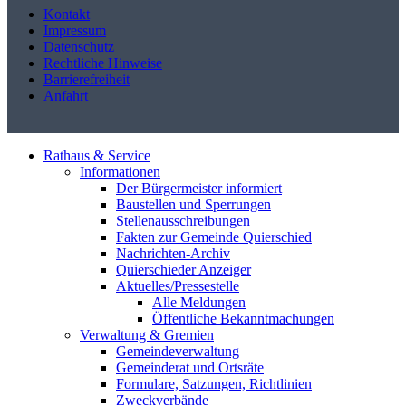
Kontakt
Impressum
Datenschutz
Rechtliche Hinweise
Barrierefreiheit
Anfahrt
Rathaus & Service
Informationen
Der Bürgermeister informiert
Baustellen und Sperrungen
Stellenausschreibungen
Fakten zur Gemeinde Quierschied
Nachrichten-Archiv
Quierschieder Anzeiger
Aktuelles/Pressestelle
Alle Meldungen
Öffentliche Bekanntmachungen
Verwaltung & Gremien
Gemeindeverwaltung
Gemeinderat und Ortsräte
Formulare, Satzungen, Richtlinien
Zweckverbände