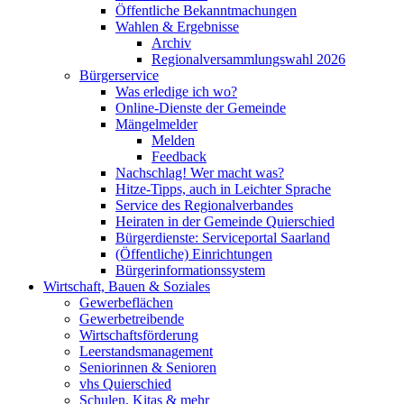
Öffentliche Bekanntmachungen
Wahlen & Ergebnisse
Archiv
Regionalversammlungswahl 2026
Bürgerservice
Was erledige ich wo?
Online-Dienste der Gemeinde
Mängelmelder
Melden
Feedback
Nachschlag! Wer macht was?
Hitze-Tipps, auch in Leichter Sprache
Service des Regionalverbandes
Heiraten in der Gemeinde Quierschied
Bürgerdienste: Serviceportal Saarland
(Öffentliche) Einrichtungen
Bürgerinformationssystem
Wirtschaft, Bauen & Soziales
Gewerbeflächen
Gewerbetreibende
Wirtschaftsförderung
Leerstandsmanagement
Seniorinnen & Senioren
vhs Quierschied
Schulen, Kitas & mehr