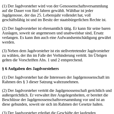
(1) Der Jagdvorsteher wird von der Genossenschaftsversammlung
auf die Dauer von fünf Jahren gewählt. Wählbar ist jeder
Jagdgenosse‚ der das 25. Lebensjahr vollendet hat, voll
geschäftsfähig ist und im Besitz der staatsbürgerlichen Rechte ist.
(2) Der Jagdvorsteher ist ehrenamtlich tätig. Er kann für seine baren
Auslagen, soweit sie angemessen und unabweisbar sind, Ersatz
verlangen. Es kann ihm auch eine Aufwandsentschädigung gewährt
werden.
(3) Neben dem Jagdvorsteher ist ein stellvertretender Jagdvorsteher
zu wählen, der ihn im Falle der Verhinderung vertritt. Im Übrigen
gelten die Vorschriften Abs. 1 und 2 entsprechend.
§ 6 Aufgaben des Jagdvorstehers
(1) Der Jagdvorsteher hat die Interessen der Jagdgenossenschaft im
Rahmen des § 3 dieser Satzung wahrzunehmen.
(2) Der Jagdvorsteher vertritt die Jagdgenossenschaft gerichtlich und
außergerichtlich. Er verwaltet ihre Angelegenheiten, er bereitet die
Beschlüsse der Jagdgenossenschaftsversammlung vor und ist an
diese gebunden, soweit sie sich im Rahmen der Gesetze halten.
(3) Der Jagdvorsteher erledigt die Geschäfte der laufenden