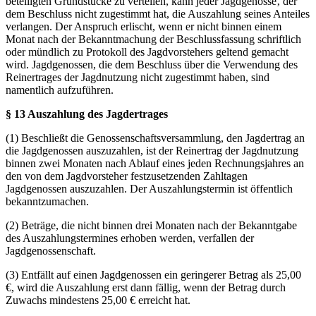
beteiligten Grundstücke zu verteilen, kann jeder Jagdgenosse‚ der
dem Beschluss nicht zugestimmt hat, die Auszahlung seines Anteiles
verlangen. Der Anspruch erlischt, wenn er nicht binnen einem
Monat nach der Bekanntmachung der Beschlussfassung schriftlich
oder mündlich zu Protokoll des Jagdvorstehers geltend gemacht
wird. Jagdgenossen, die dem Beschluss über die Verwendung des
Reinertrages der Jagdnutzung nicht zugestimmt haben, sind
namentlich aufzuführen.
§ 13 Auszahlung des Jagdertrages
(1) Beschließt die Genossenschaftsversammlung, den Jagdertrag an
die Jagdgenossen auszuzahlen, ist der Reinertrag der Jagdnutzung
binnen zwei Monaten nach Ablauf eines jeden Rechnungsjahres an
den von dem Jagdvorsteher festzusetzenden Zahltagen
Jagdgenossen auszuzahlen. Der Auszahlungstermin ist öffentlich
bekanntzumachen.
(2) Beträge, die nicht binnen drei Monaten nach der Bekanntgabe
des Auszahlungstermines erhoben werden, verfallen der
Jagdgenossenschaft.
(3) Entfällt auf einen Jagdgenossen ein geringerer Betrag als 25,00
€, wird die Auszahlung erst dann fällig, wenn der Betrag durch
Zuwachs mindestens 25,00 € erreicht hat.