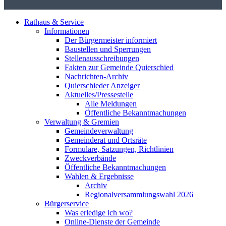
Rathaus & Service
Informationen
Der Bürgermeister informiert
Baustellen und Sperrungen
Stellenausschreibungen
Fakten zur Gemeinde Quierschied
Nachrichten-Archiv
Quierschieder Anzeiger
Aktuelles/Pressestelle
Alle Meldungen
Öffentliche Bekanntmachungen
Verwaltung & Gremien
Gemeindeverwaltung
Gemeinderat und Ortsräte
Formulare, Satzungen, Richtlinien
Zweckverbände
Öffentliche Bekanntmachungen
Wahlen & Ergebnisse
Archiv
Regionalversammlungswahl 2026
Bürgerservice
Was erledige ich wo?
Online-Dienste der Gemeinde