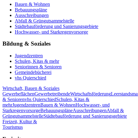
Bauen & Wohnen
Bebauungspläne
Ausschreibungen
Abfall & Grüngutsammelstelle
Städtebauförderung und Sanierungsgebiete
Hochwasser- und Starkregenvorsorge
Bildung & Soziales
Jugendzentren
Schulen, Kitas & mehr
Seniorinnen & Senioren
Gemeindebücherei
vhs Quierschied
Wirtschaft, Bauen & Soziales
Gewerbeflächen
Gewerbetreibende
Wirtschaftsförderung
Leerstandsm
& Senioren
vhs Quierschied
Schulen, Kitas &
mehr
Jugendzentren
Bauen & Wohnen
Hochwasser- und
Starkregenvorsorge
Bebauungspläne
Ausschreibungen
Abfall &
Grüngutsammelstelle
Städtebauförderung und Sanierungsgebiete
Freizeit, Kultur &
Tourismus