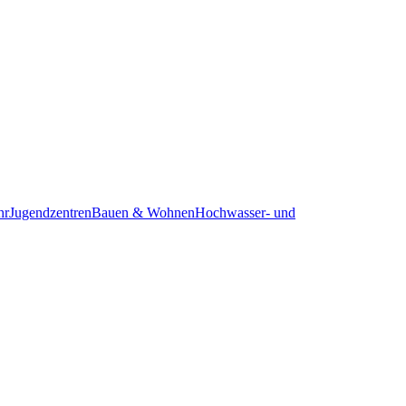
hr
Jugendzentren
Bauen & Wohnen
Hochwasser- und