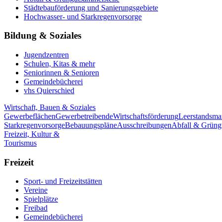
Städtebauförderung und Sanierungsgebiete
Hochwasser- und Starkregenvorsorge
Bildung & Soziales
Jugendzentren
Schulen, Kitas & mehr
Seniorinnen & Senioren
Gemeindebücherei
vhs Quierschied
Wirtschaft, Bauen & Soziales
Gewerbeflächen
Gewerbetreibende
Wirtschaftsförderung
Leerstandsm
Starkregenvorsorge
Bebauungspläne
Ausschreibungen
Abfall & Grüng
Freizeit, Kultur &
Tourismus
Freizeit
Sport- und Freizeitstätten
Vereine
Spielplätze
Freibad
Gemeindebücherei