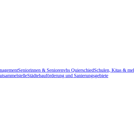
anagement
Seniorinnen & Senioren
vhs Quierschied
Schulen, Kitas & me
utsammelstelle
Städtebauförderung und Sanierungsgebiete