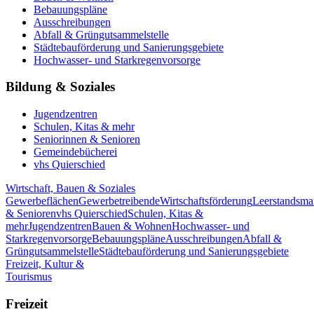
Bebauungspläne
Ausschreibungen
Abfall & Grüngutsammelstelle
Städtebauförderung und Sanierungsgebiete
Hochwasser- und Starkregenvorsorge
Bildung & Soziales
Jugendzentren
Schulen, Kitas & mehr
Seniorinnen & Senioren
Gemeindebücherei
vhs Quierschied
Wirtschaft, Bauen & Soziales
Gewerbeflächen
Gewerbetreibende
Wirtschaftsförderung
Leerstandsm
& Senioren
vhs Quierschied
Schulen, Kitas &
mehr
Jugendzentren
Bauen & Wohnen
Hochwasser- und
Starkregenvorsorge
Bebauungspläne
Ausschreibungen
Abfall &
Grüngutsammelstelle
Städtebauförderung und Sanierungsgebiete
Freizeit, Kultur &
Tourismus
Freizeit