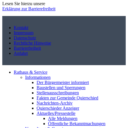
Lesen Sie hierzu unsere
Erklärung zur Barrierefreiheit
Kontakt
Impressum
Datenschutz
Rechtliche Hinweise
Barrierefreiheit
Anfahrt
Rathaus & Service
Informationen
Der Bürgermeister informiert
Baustellen und Sperrungen
Stellenausschreibungen
Fakten zur Gemeinde Quierschied
Nachrichten-Archiv
Quierschieder Anzeiger
Aktuelles/Pressestelle
Alle Meldungen
Öffentliche Bekanntmachungen