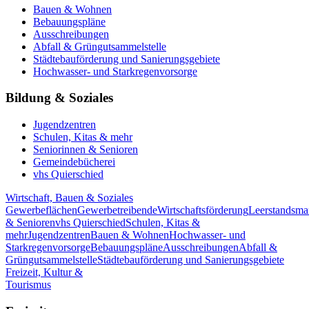
Bauen & Wohnen
Bebauungspläne
Ausschreibungen
Abfall & Grüngutsammelstelle
Städtebauförderung und Sanierungsgebiete
Hochwasser- und Starkregenvorsorge
Bildung & Soziales
Jugendzentren
Schulen, Kitas & mehr
Seniorinnen & Senioren
Gemeindebücherei
vhs Quierschied
Wirtschaft, Bauen & Soziales
Gewerbeflächen
Gewerbetreibende
Wirtschaftsförderung
Leerstandsm
& Senioren
vhs Quierschied
Schulen, Kitas &
mehr
Jugendzentren
Bauen & Wohnen
Hochwasser- und
Starkregenvorsorge
Bebauungspläne
Ausschreibungen
Abfall &
Grüngutsammelstelle
Städtebauförderung und Sanierungsgebiete
Freizeit, Kultur &
Tourismus