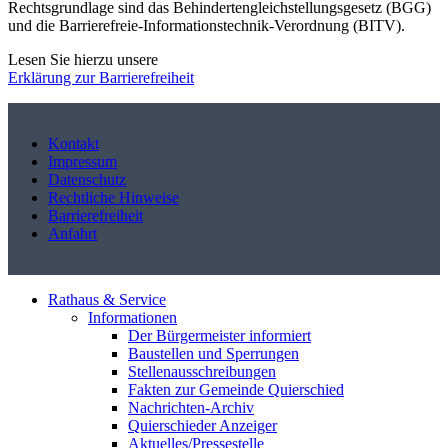
Rechtsgrundlage sind das Behindertengleichstellungsgesetz (BGG)
und die Barrierefreie-Informationstechnik-Verordnung (BITV).
Lesen Sie hierzu unsere
Erklärung zur Barrierefreiheit
Kontakt
Impressum
Datenschutz
Rechtliche Hinweise
Barrierefreiheit
Anfahrt
Rathaus & Service
Informationen
Der Bürgermeister informiert
Baustellen und Sperrungen
Stellenausschreibungen
Fakten zur Gemeinde Quierschied
Nachrichten-Archiv
Quierschieder Anzeiger
Aktuelles/Pressestelle