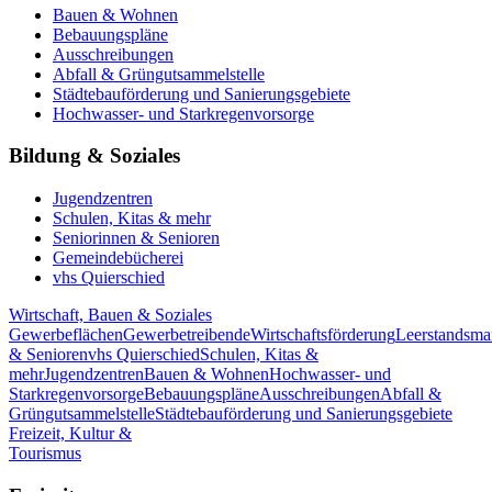
Bauen & Wohnen
Bebauungspläne
Ausschreibungen
Abfall & Grüngutsammelstelle
Städtebauförderung und Sanierungsgebiete
Hochwasser- und Starkregenvorsorge
Bildung & Soziales
Jugendzentren
Schulen, Kitas & mehr
Seniorinnen & Senioren
Gemeindebücherei
vhs Quierschied
Wirtschaft, Bauen & Soziales
Gewerbeflächen
Gewerbetreibende
Wirtschaftsförderung
Leerstandsm
& Senioren
vhs Quierschied
Schulen, Kitas &
mehr
Jugendzentren
Bauen & Wohnen
Hochwasser- und
Starkregenvorsorge
Bebauungspläne
Ausschreibungen
Abfall &
Grüngutsammelstelle
Städtebauförderung und Sanierungsgebiete
Freizeit, Kultur &
Tourismus