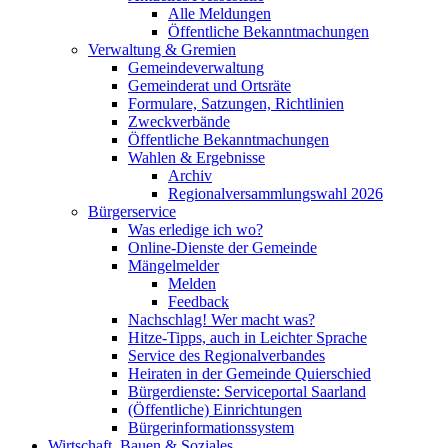
Alle Meldungen
Öffentliche Bekanntmachungen
Verwaltung & Gremien
Gemeindeverwaltung
Gemeinderat und Ortsräte
Formulare, Satzungen, Richtlinien
Zweckverbände
Öffentliche Bekanntmachungen
Wahlen & Ergebnisse
Archiv
Regionalversammlungswahl 2026
Bürgerservice
Was erledige ich wo?
Online-Dienste der Gemeinde
Mängelmelder
Melden
Feedback
Nachschlag! Wer macht was?
Hitze-Tipps, auch in Leichter Sprache
Service des Regionalverbandes
Heiraten in der Gemeinde Quierschied
Bürgerdienste: Serviceportal Saarland
(Öffentliche) Einrichtungen
Bürgerinformationssystem
Wirtschaft, Bauen & Soziales